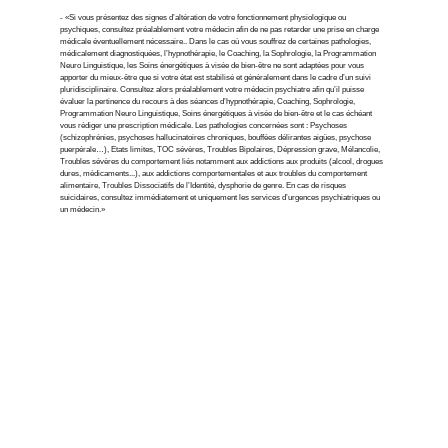
- «Si vous présentez des signes d’altération de votre fonctionnement physiologique ou 
psychiques, consultez préalablement votre médecin afin de ne pas retarder une prise en charge 
médicale éventuellement nécessaire.. Dans le cas où vous souffrez de certaines pathologies, 
médicalement diagnostiquées, l’hypnothérapie, le Coaching, la Sophrologie, la Programmation 
Neuro Linguistique, les Soins énergétiques à visée de bien-être ne sont adaptées pour vous 
apporter du mieux-être que si votre état est stabilisé et généralement dans le cadre d’un suivi 
pluridisciplinaire. Consultez alors préalablement votre médecin psychiatre afin qu’il puisse 
évaluer la pertinence du recours à des séances d’hypnothérapie, Coaching, Sophrologie, 
Programmation Neuro Linguistique, Soins énergétiques à visée de bien-être et le cas échéant 
vous rédiger une prescription médicale. Les pathologies concernées sont : Psychoses 
(schizophrénies, psychoses hallucinatoires chroniques, bouffées délirantes aigües, psychose 
puerpérale…), Etats limites, TOC sévères, Troubles Bipolaires, Dépression grave, Mélancolie, 
Troubles sévères du comportement liés notamment aux addictions aux produits (alcool, drogues 
dures, médicaments...), aux addictions comportementales et aux troubles du comportement 
alimentaire, Troubles Dissociatifs de l’Identité, dysphorie de genre. En cas de risques 
suicidaires, consultez immédiatement et uniquement les services d’urgences psychiatriques ou 
un médecin.»