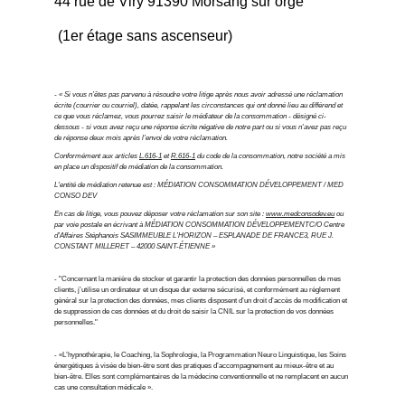
44 rue de Viry 91390 Morsang sur orge
 (1er étage sans ascenseur)
- « Si vous n’êtes pas parvenu à résoudre votre litige après nous avoir adressé une réclamation 
écrite (courrier ou courriel), datée, rappelant les circonstances qui ont donné lieu au différend et 
ce que vous réclamez, vous pourrez saisir le médiateur de la consommation - désigné ci-
dessous - si vous avez reçu une réponse écrite négative de notre part ou si vous n'avez pas reçu 
de réponse deux mois après l’envoi de votre réclamation.
Conformément aux articles 
L.616-1
 et 
R.616-1
 du code de la consommation, notre société a mis 
en place un dispositif de médiation de la consommation.
L'entité de médiation retenue est : MÉDIATION CONSOMMATION DÉVELOPPEMENT / MED 
CONSO DEV
En cas de litige, vous pouvez déposer votre réclamation sur son site : 
www.medconsodev.eu
 ou 
par voie postale en écrivant à MÉDIATION CONSOMMATION DÉVELOPPEMENTC/O Centre 
d’Affaires Stéphanois SASIMMEUBLE L’HORIZON – ESPLANADE DE FRANCE3, RUE J. 
CONSTANT MILLERET – 42000 SAINT-ÉTIENNE »
- "Concernant la manière de stocker et garantir la protection des données personnelles de mes 
clients, j’utilise un ordinateur et un disque dur externe sécurisé, et conformément au règlement 
général sur la protection des données, mes clients disposent d’un droit d’accès de modification et 
de suppression de ces données et du droit de saisir la CNIL sur la protection de vos données 
personnelles."
- «L’hypnothérapie, le Coaching, la Sophrologie, la Programmation Neuro Linguistique, les Soins 
énergétiques à visée de bien-être sont des pratiques d’accompagnement au mieux-être et au 
bien-être. Elles sont complémentaires de la médecine conventionnelle et ne remplacent en aucun 
cas une consultation médicale ».