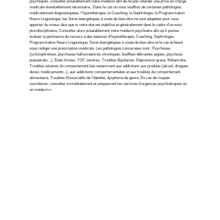
psychiques, consultez préalablement votre médecin afin de ne pas retarder une prise en charge 
médicale éventuellement nécessaire.. Dans le cas où vous souffrez de certaines pathologies, 
médicalement diagnostiquées, l’hypnothérapie, le Coaching, la Sophrologie, la Programmation 
Neuro Linguistique, les Soins énergétiques à visée de bien-être ne sont adaptées pour vous 
apporter du mieux-être que si votre état est stabilisé et généralement dans le cadre d’un suivi 
pluridisciplinaire. Consultez alors préalablement votre médecin psychiatre afin qu’il puisse 
évaluer la pertinence du recours à des séances d’hypnothérapie, Coaching, Sophrologie, 
Programmation Neuro Linguistique, Soins énergétiques à visée de bien-être et le cas échéant 
vous rédiger une prescription médicale. Les pathologies concernées sont : Psychoses 
(schizophrénies, psychoses hallucinatoires chroniques, bouffées délirantes aigües, psychose 
puerpérale…), Etats limites, TOC sévères, Troubles Bipolaires, Dépression grave, Mélancolie, 
Troubles sévères du comportement liés notamment aux addictions aux produits (alcool, drogues 
dures, médicaments...), aux addictions comportementales et aux troubles du comportement 
alimentaire, Troubles Dissociatifs de l’Identité, dysphorie de genre. En cas de risques 
suicidaires, consultez immédiatement et uniquement les services d’urgences psychiatriques ou 
un médecin.»