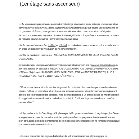
 (1er étage sans ascenseur)
- « Si vous n’êtes pas parvenu à résoudre votre litige après nous avoir adressé une réclamation 
écrite (courrier ou courriel), datée, rappelant les circonstances qui ont donné lieu au différend et 
ce que vous réclamez, vous pourrez saisir le médiateur de la consommation - désigné ci-
dessous - si vous avez reçu une réponse écrite négative de notre part ou si vous n'avez pas reçu 
de réponse deux mois après l’envoi de votre réclamation.
Conformément aux articles 
L.616-1
 et 
R.616-1
 du code de la consommation, notre société a mis 
en place un dispositif de médiation de la consommation.
L'entité de médiation retenue est : MÉDIATION CONSOMMATION DÉVELOPPEMENT / MED 
CONSO DEV
En cas de litige, vous pouvez déposer votre réclamation sur son site : 
www.medconsodev.eu
 ou 
par voie postale en écrivant à MÉDIATION CONSOMMATION DÉVELOPPEMENTC/O Centre 
d’Affaires Stéphanois SASIMMEUBLE L’HORIZON – ESPLANADE DE FRANCE3, RUE J. 
CONSTANT MILLERET – 42000 SAINT-ÉTIENNE »
- "Concernant la manière de stocker et garantir la protection des données personnelles de mes 
clients, j’utilise un ordinateur et un disque dur externe sécurisé, et conformément au règlement 
général sur la protection des données, mes clients disposent d’un droit d’accès de modification et 
de suppression de ces données et du droit de saisir la CNIL sur la protection de vos données 
personnelles."
- «L’hypnothérapie, le Coaching, la Sophrologie, la Programmation Neuro Linguistique, les Soins 
énergétiques à visée de bien-être sont des pratiques d’accompagnement au mieux-être et au 
bien-être. Elles sont complémentaires de la médecine conventionnelle et ne remplacent en aucun 
cas une consultation médicale ».
- «Si vous présentez des signes d’altération de votre fonctionnement physiologique ou 